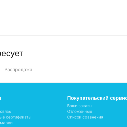
ресует
Распродажа
н
Покупательский серви
Ваши заказы
 связь
Отложенные
ые сертификаты
Список сравнения
 марки