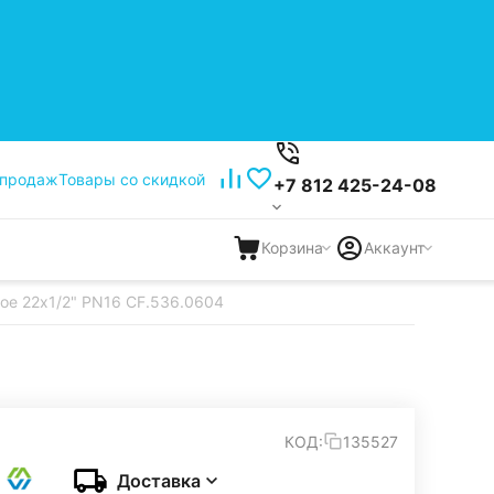
 продаж
Товары со скидкой
+7 812 425-24-08
Корзина
Аккаунт
ое 22x1/2" PN16 CF.536.0604
КОД:
135527
Доставка