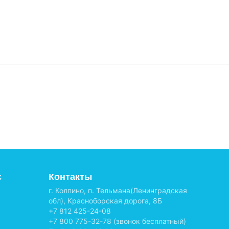
с
Контакты
г. Колпино, п. Тельмана(Ленинградская
обл), Красноборская дорога, 8Б
+7 812 425-24-08
+7 800 775-32-78
(звонок бесплатный)