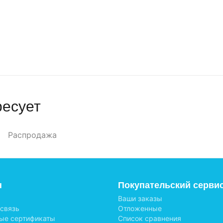
ресует
Распродажа
н
Покупательский серви
Ваши заказы
 связь
Отложенные
ые сертификаты
Список сравнения