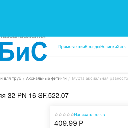
Промо-акции
Бренды
Новинки
Хиты
и для труб
Аксиальные фитинги
Муфта аксиальная равносто
/
/
Муфта аксиальная равносторонняя 32 PN 16 SF.522.07
Написать отзыв
409.99
Р