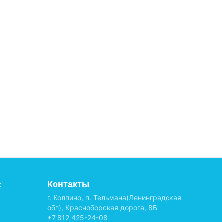
с
Контакты
г. Колпино, п. Тельмана(Ленинградская
обл), Красноборская дорога, 8Б
+7 812 425-24-08