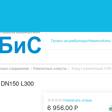
Промо-акции
Бренды
Новинки
Хиты
тные соединения
Ремонтные хомуты
Хомут ремонтный (158
/
/
 DN150 L300
Написать отзыв
6 956.00
Р