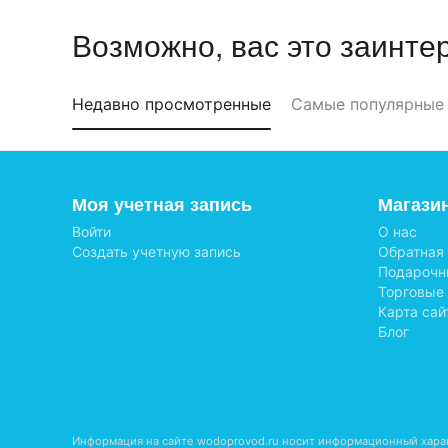
Возможно, вас это заинте
Недавно просмотренные
Самые популярные
Моя учетная запись
Магази
Войти
О нас
Создать учетную запись
Обратная
Подарочн
Торговые
Карта сай
Блог
Информация на сайте wodoprovod.ru носит информационный харак