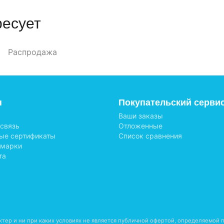
ресует
Распродажа
н
Покупательский серви
Ваши заказы
 связь
Отложенные
ые сертификаты
Список сравнения
 марки
та
тер и ни при каких условиях не является публичной офертой, определяемой п