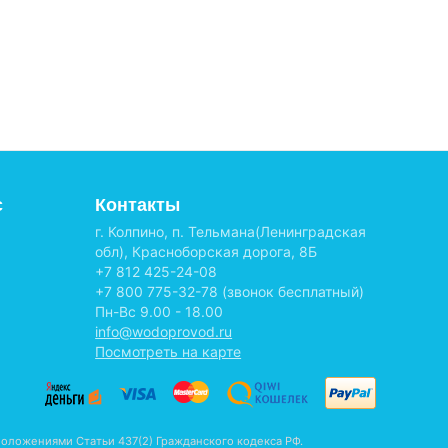
с
Контакты
г. Колпино, п. Тельмана(Ленинградская
обл), Красноборская дорога, 8Б
+7 812 425-24-08
+7 800 775-32-78
(звонок бесплатный)
Пн-Вс 9.00 - 18.00
info@wodoprovod.ru
Посмотреть на карте
оложениями Статьи 437(2) Гражданского кодекса РФ.