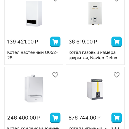
139 421.00
Р
36 619.00
Р
Котел настенный U052-
Котёл газовый камера
28
закрытая, Navien Deluxe
Plus -24k COAXIAL 2-ух
контр, 24 квт, коаксиал
246 400.00
Р
876 744.00
Р
Котел конденсационный
Котел чугунный GT 336