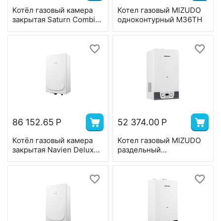
Котёл газовый камера
Котел газовый MIZUDO
закрытая Saturn Combi-
одноконтурный М36TH
16K, 2-ух контр,16 квт,
коаксиал
86 152.65
Р
52 374.00
Р
Котёл газовый камера
Котел газовый MIZUDO
закрытая Navien Deluxe
раздельный
E, 2-ух контр,13 квт,
теплообменник М30Т
коаксиал