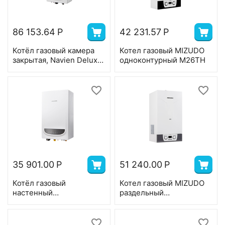
86 153.64
Р
42 231.57
Р
Котёл газовый камера
Котел газовый MIZUDO
закрытая, Navien Deluxe
одноконтурный М26TH
E -16k, 2-ух контр, 16 квт,
коаксиал
35 901.00
Р
51 240.00
Р
Котёл газовый
Котел газовый MIZUDO
настенный
раздельный
одноконтурный Navien
теплообменник М28Т
DELUXE ONE-24K