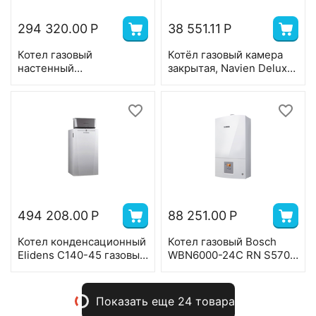
294 320.00
Р
38 551.11
Р
Котел газовый
Котёл газовый камера
настенный
закрытая, Navien Deluxe
конденсационный со
Plus -20k COAXIAL 2-ух
встроенным бойлером
контр, 20 квт, коаксиал
NUVOLA DUO-TEC+ 33
GA
494 208.00
Р
88 251.00
Р
Котел конденсационный
Котел газовый Bosch
Elidens C140-45 газовый
WBN6000-24C RN S5700
напольный 42,4 кВт, с
двухконтурный
панелью управления
Diematic Evol
Показать еще 24 товара