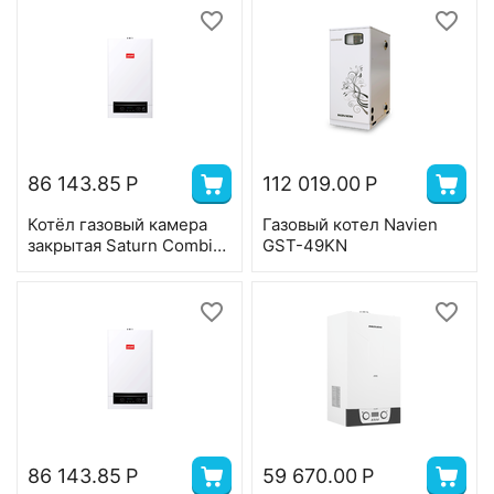
86 143.85
Р
112 019.00
Р
Котёл газовый камера
Газовый котел Navien
закрытая Saturn Combi-
GST-49KN
10K, 2-ух контр,10 квт,
коаксиал
86 143.85
Р
59 670.00
Р