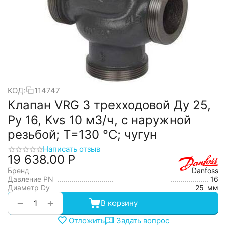
КОД:
114747
Клапан VRG 3 трехходовой Ду 25,
Ру 16, Kvs 10 м3/ч, с наружной
резьбой; Т=130 °С; чугун
Написать отзыв
19 638.00
Р
Бренд
Danfoss
Давление PN
16
Диаметр Dy
25
мм
+
−
В корзину
Отложить
Задать вопрос