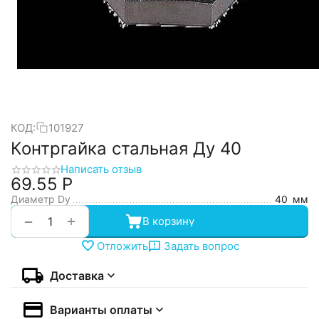
КОД:
101927
Контргайка стальная Ду 40
Написать отзыв
69.55
Р
Диаметр Dy
40
мм
+
−
В корзину
Отложить
Задать вопрос
Доставка
Варианты оплаты