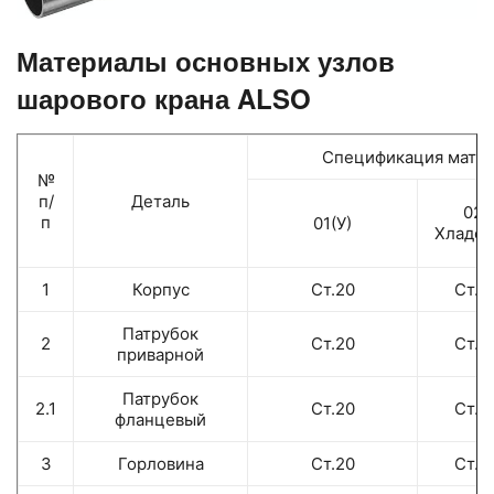
Материалы основных узлов
шарового крана ALSO
Спецификация матер
№
п/
Деталь
02 
п
01(У)
Хладос
1
Корпус
Ст.20
Ст.0
Патрубок
2
Ст.20
Ст.0
приварной
Патрубок
2.1
Ст.20
Ст.0
фланцевый
3
Горловина
Ст.20
Ст.0