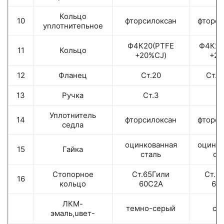
Кольцо
10
фторсилоксан
фторси
уnлотнитепьное
Ф4К20(РТFЕ
Ф4К20
11
Кольцо
+20%CJ)
+20
12
Фланец
Ст.20
Ст.0
13
Ручка
Ст.3
Ст
Уплотнитель
14
фторсилоксан
фторси
седла
оцинкованная
оцинко
15
Гайка
сталь
ст
Стопорное
Ст.65Гили
Ст.6
16
кольцо
60С2А
60
ЛКМ-
темно
-
серый
си
эмаль,uве
т
-