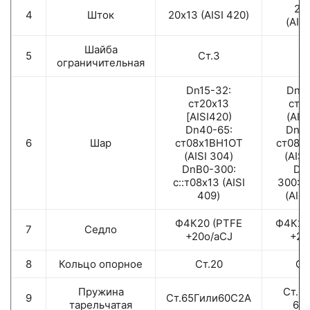
20
4
Шток
20х13 (AISI 420)
(AIS
Шайба
5
Ст.3
Ст
ограничительная
Dn15-32:
Dn15
ст20х13
ст2
[AISI420)
(AIS
Dn40-65:
Dn40
6
Шар
ст08х1ВН1ОТ
ст08х
(AISI 304)
(AISI
DnB0-300:
Dn
с::т08х13 (AISI
300:с
409)
(AISI
Ф4К20 (РТFЕ
Ф4К20
7
Седло
+20o/aCJ
+20
8
Кольцо опорное
Ст.20
Ст
Пружина
Ст.6
9
Ст.65Гили60С2А
тарельчатая
60