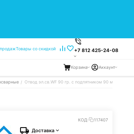
 продаж
Товары со скидкой
+7 812 425-24-08
Корзина
Аккаунт
осварные
Отвод эл.св.WF 90 гр. с подпятником 90 мм SDR 11 F
/
КОД:
117407
Доставка