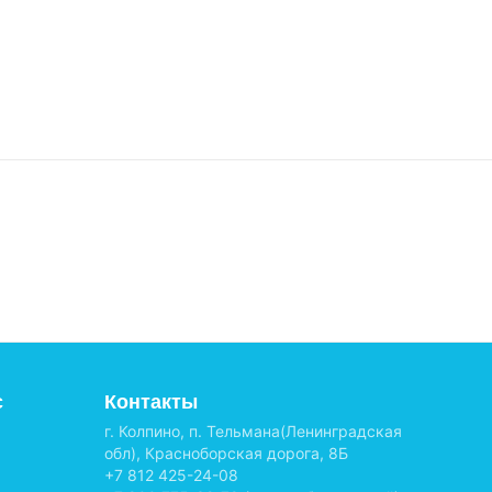
с
Контакты
г. Колпино, п. Тельмана(Ленинградская
обл), Красноборская дорога, 8Б
+7 812 425-24-08