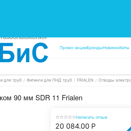
Промо-акции
Бренды
Новинки
Хиты
и для труб
Фитинги для ПНД труб
FRIALEN
Отводы электр
/
/
/
ком 90 мм SDR 11 Frialen
Написать отзыв
20 084.00
Р