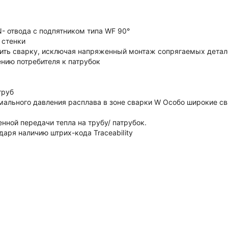
- отвода с подпятником типа WF 90°
 стенки
дить сварку, исключая напряженный монтаж сопрягаемых детал
нию потребителя к патрубок
труб
имального давления расплава в зоне сварки W Особо широкие с
нной передачи тепла на трубу/ патрубок.
аря наличию штрих-кода TraceabiIity