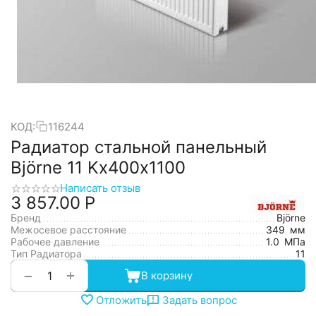
КОД:
116244
Радиатор стальной панельный
Björne 11 Kх400х1100
Написать отзыв
3 857.00
Р
Бренд
Björne
Межосевое расстояние
349
мм
Рабочее давление
1.0
МПа
Тип Радиатора
11
+
−
В корзину
Отложить
Задать вопрос