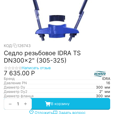
КОД:
126743
Седло резьбовое IDRA TS
DN300x2" (305-325)
Написать отзыв
7 635.00
Р
Бренд
IDRA
Давление PN
16
Диаметр Dy
300
мм
Диаметр Dy2
2"
мм
Диаметр фланца
300
мм
+
−
В корзину
Отложить
Задать вопрос