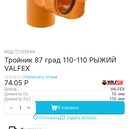
КОД:
125546
Тройник 87 град 110-110 РЫЖИЙ
VALFEX
Написать отзыв
74.05
Р
Бренд
VALFEX
Диаметр Dy
10
мм
Диаметр Dy2
110
мм
+
−
В корзину
Отложить
Задать вопрос