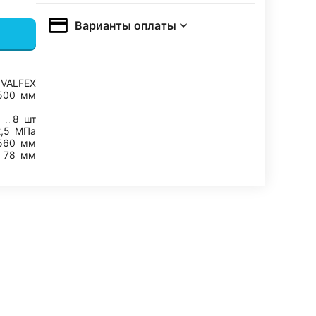
Варианты оплаты
VALFEX
500
мм
8
шт
2,5
МПа
560
мм
78
мм