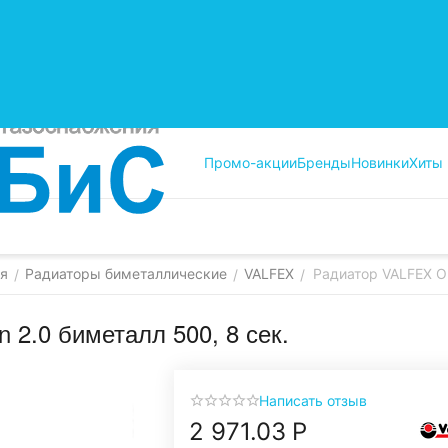
Промо-акции
Бренды
Новинки
Хиты
ия
Радиаторы биметаллические
VALFEX
Радиатор VALFEX OP
/
/
/
2.0 биметалл 500, 8 сек.
Написать отзыв
2 971.03
Р