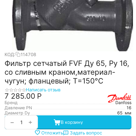
КОД:
114708
Фильтр сетчатый FVF Ду 65, Ру 16,
со сливным краном,материал-
чугун; фланцевый; Т=150°С
Написать отзыв
7 285.00
Р
Бренд
Danfoss
Давление PN
16
Диаметр Dy
65
мм
+
−
В корзину
Отложить
Задать вопрос