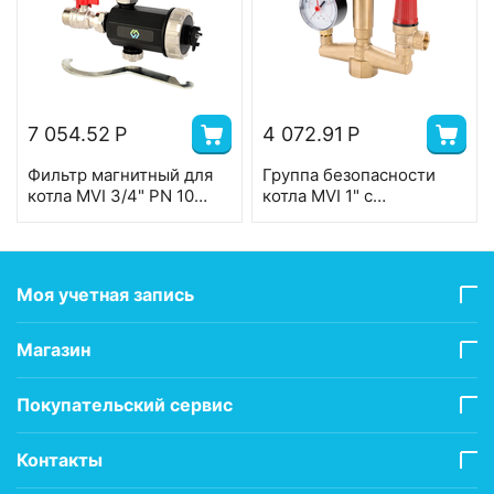
7 054.52
Р
4 072.91
Р
Фильтр магнитный для
Группа безопасности
котла MVI 3/4" PN 10
котла MVI 1" с
SE.901.05
манометром, предохр.
клапаном и авт.
воздухоотв. 1" PN 10
SE.510
Моя учетная запись
Магазин
Покупательский сервис
Контакты