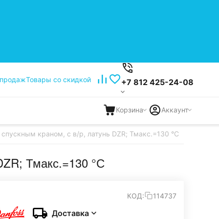
 продаж
Товары со скидкой
+7 812 425-24-08
Корзина
Аккаунт
 спускным краном, с в/р, латунь DZR; Тмакс.=130 °С
 DZR; Тмакс.=130 °С
КОД:
114737
Доставка