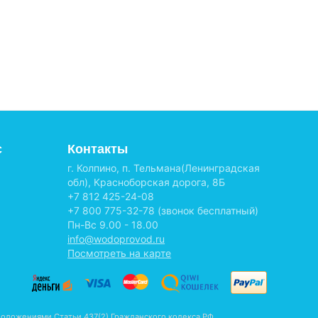
с
Контакты
г. Колпино, п. Тельмана(Ленинградская
обл), Красноборская дорога, 8Б
+7 812 425-24-08
+7 800 775-32-78
(звонок бесплатный)
Пн-Вс 9.00 - 18.00
info@wodoprovod.ru
Посмотреть на карте
оложениями Статьи 437(2) Гражданского кодекса РФ.