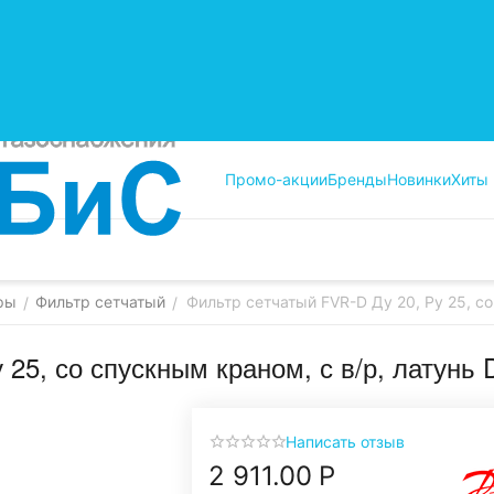
Промо-акции
Бренды
Новинки
Хиты
ры
Фильтр сетчатый
Фильтр сетчатый FVR-D Ду 20, Ру 25, со
/
/
 25, со спускным краном, с в/р, латунь
Написать отзыв
2 911.00
Р