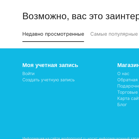
Возможно, вас это заинте
Недавно просмотренные
Самые популярные
Моя учетная запись
Магази
Войти
О нас
Создать учетную запись
Обратная
Подарочн
Торговые
Карта сай
Блог
Информация на сайте wodoprovod.ru носит информационный харак