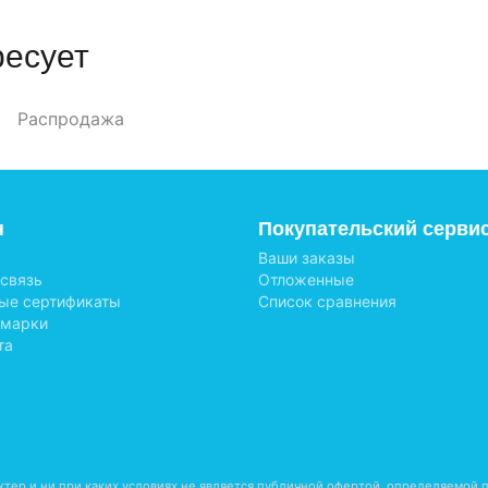
ресует
Распродажа
н
Покупательский серви
Ваши заказы
 связь
Отложенные
ые сертификаты
Список сравнения
 марки
та
тер и ни при каких условиях не является публичной офертой, определяемой п