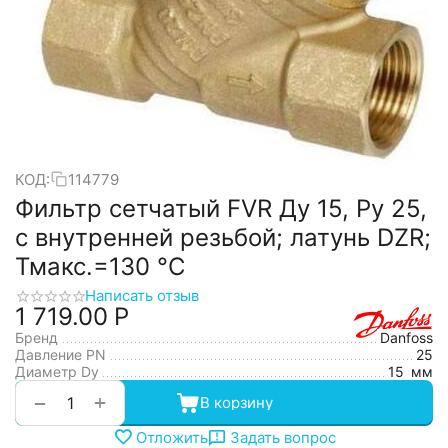
КОД:
114779
Фильтр сетчатый FVR Ду 15, Ру 25,
с внутренней резьбой; латунь DZR;
Тмакс.=130 °С
Написать отзыв
1 719.00
Р
Бренд
Danfoss
Давление PN
25
Диаметр Dy
15
мм
+
−
В корзину
Отложить
Задать вопрос