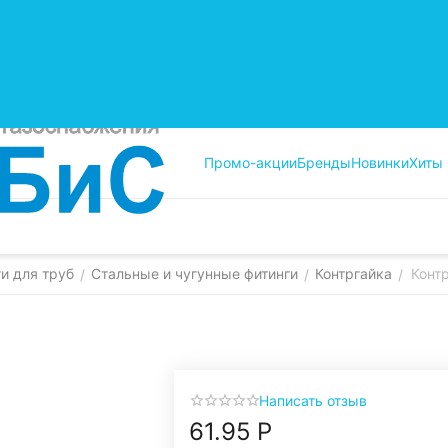
Промо-акции
Бренды
Новинки
Хиты
и для труб
Стальные и чугунные фитинги
Контргайка
Контр
/
/
/
Написать отзыв
61.95
Р