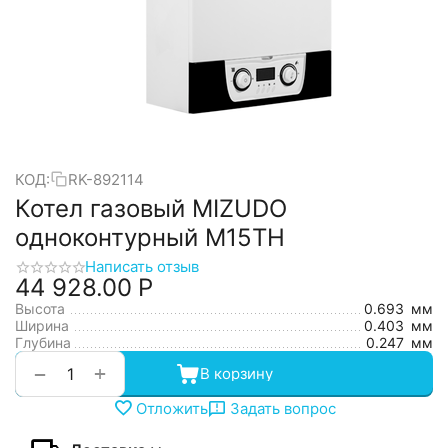
КОД:
RK-892114
Котел газовый MIZUDO
одноконтурный М15TH
Написать отзыв
44 928.00
Р
Высота
0.693
мм
Ширина
0.403
мм
Глубина
0.247
мм
+
−
В корзину
Отложить
Задать вопрос