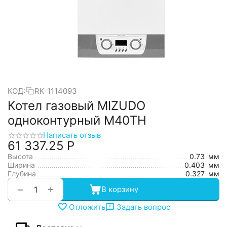
КОД:
RK-1114093
Котел газовый MIZUDO
одноконтурный М40TH
Написать отзыв
61 337.25
Р
Высота
0.73
мм
Ширина
0.403
мм
Глубина
0.327
мм
+
−
В корзину
Отложить
Задать вопрос