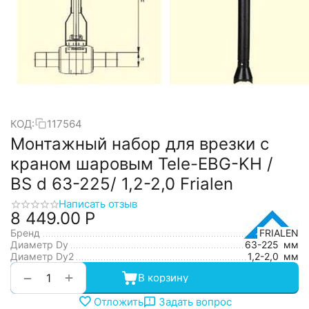
КОД:
117564
Монтажный набор для врезки с
краном шаровым Tele-EBG-KH /
BS d 63-225/ 1,2-2,0 Frialen
Написать отзыв
8 449.00
Р
Бренд
FRIALEN
Диаметр Dy
63-225
мм
Диаметр Dy2
1,2-2,0
мм
+
−
В корзину
Отложить
Задать вопрос