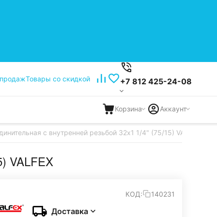
 продаж
Товары со скидкой
+7 812 425-24-08
Корзина
Аккаунт
инительная c внутренней резьбой 32х1 1/4" (75/15) VALFEX
15) VALFEX
КОД:
140231
Доставка