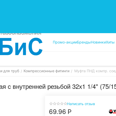
Промо-акции
Бренды
Новинки
Хиты
и для труб
Компрессионные фитинги
Муфта ПНД компр. соед
/
/
я c внутренней резьбой 32х1 1/4" (75/
Написать отзыв
69.96
Р