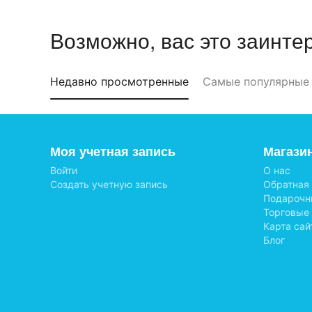
Возможно, вас это заинте
Недавно просмотренные
Самые популярные
Моя учетная запись
Магази
Войти
О нас
Создать учетную запись
Обратная
Подарочн
Торговые
Карта сай
Блог