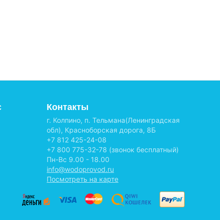
с
Контакты
г. Колпино, п. Тельмана(Ленинградская
обл), Красноборская дорога, 8Б
+7 812 425-24-08
+7 800 775-32-78
(звонок бесплатный)
Пн-Вс 9.00 - 18.00
info@wodoprovod.ru
Посмотреть на карте