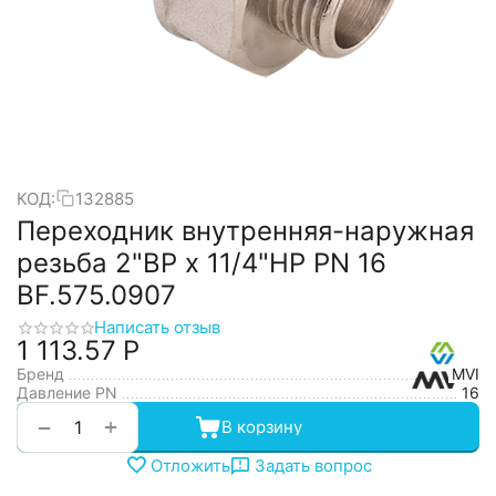
КОД:
132885
Переходник внутренняя-наружная
резьба 2"ВР х 11/4"НР PN 16
BF.575.0907
Написать отзыв
1 113.57
Р
Бренд
MVI
Давление PN
16
+
−
В корзину
Отложить
Задать вопрос