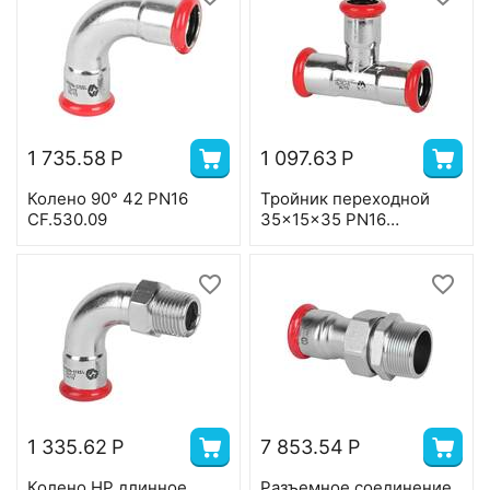
1 735.58
Р
1 097.63
Р
Колено 90° 42 PN16
Тройник переходной
CF.530.09
35x15x35 PN16
CF.541.080408
1 335.62
Р
7 853.54
Р
Колено НР длинное
Разъемное соединение