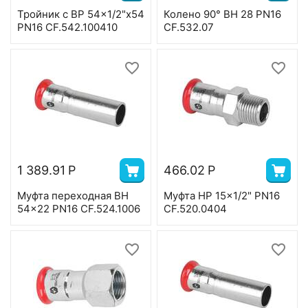
Тройник с ВР 54x1/2"x54
Колено 90° ВН 28 PN16
PN16 CF.542.100410
CF.532.07
1 389.91
Р
466.02
Р
Муфта переходная ВН
Муфта НР 15x1/2" PN16
54x22 PN16 CF.524.1006
CF.520.0404