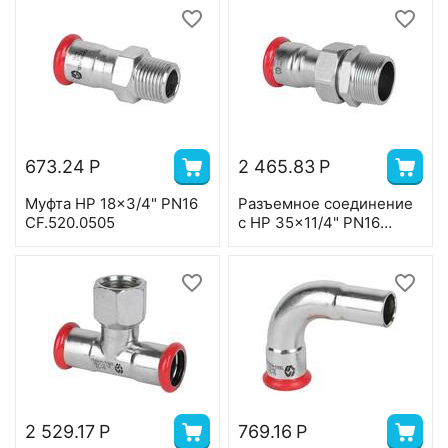
673.24
Р
2 465.83
Р
Муфта НР 18x3/4" PN16
Разъемное соединение
CF.520.0505
с НР 35x11/4" PN16
CF.526.0807
2 529.17
Р
769.16
Р