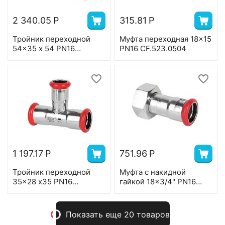
2 340.05
Р
315.81
Р
Тройник переходной
Муфта переходная 18x15
54x35 x 54 PN16
PN16 CF.523.0504
CF.541.100810
1 197.17
Р
751.96
Р
Тройник переходной
Муфта с накидной
35x28 x35 PN16
гайкой 18x3/4" PN16
CF.541.080708
CF.525.0505
Показать еще 20 товаров