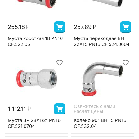
255.18
Р
257.89
Р
Муфта короткая 18 PN16
Муфта переходная ВН
CF.522.05
22x15 PN16 CF.524.0604
Свяжитесь с нами 
1 112.11
Р
насчёт цены
Муфта ВР 28x1/2" PN16
Колено 90° ВН 15 PN16
CF.521.0704
CF.532.04