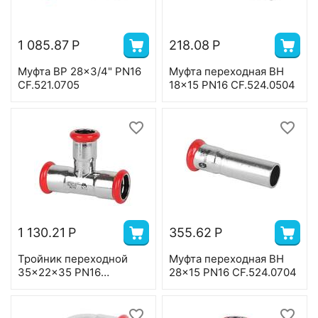
1 085.87
Р
218.08
Р
Муфта ВР 28x3/4" PN16
Муфта переходная ВН
CF.521.0705
18x15 PN16 CF.524.0504
1 130.21
Р
355.62
Р
Тройник переходной
Муфта переходная ВН
35x22x35 PN16
28x15 PN16 CF.524.0704
CF.541.080608