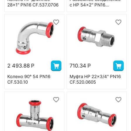
28x1" PN16 CF.537.0706
с НР 54x2" PN16
CF.526.1009
2 493.88
Р
710.34
Р
Колено 90° 54 PN16
Муфта НР 22x3/4" PN16
CF.530.10
CF.520.0605