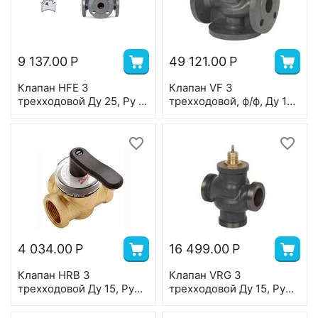
9 137.00
Р
49 121.00
Р
Клапан HFE 3
Клапан VF 3
трехходовой Ду 25, Ру 6,
трехходовой, ф/ф, Ду 15,
Kvs 18 м3/ч, ф/ф,
Ру 16, Kvs 0,63 м3/ч;
регулирующий, Т=
T=150 °С, чугун
110°С, чугун
4 034.00
Р
16 499.00
Р
Клапан HRB 3
Клапан VRG 3
трехходовой Ду 15, Ру
трехходовой Ду 15, Ру
10, Kvs 2,5 м3/ч, в/р,
16, Kvs 1,6 м3/ч, с
Т=110 °С, латунь
наружной резьбой;