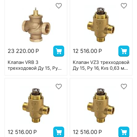
Т=130 °С; чугун
23 220.00
Р
12 516.00
Р
Клапан VRB 3
Клапан VZ3 трехходовой
трехходовой Ду 15, Ру
Ду 15, Ру 16, Kvs 0,63 м3/
16, Kvs 4 м3/ч, с
ч, н/р, Т=120 °С, латунь,
внутренней резьбой,
ход штока 5,5 мм
Т=130 °С; бронза
12 516.00
Р
12 516.00
Р