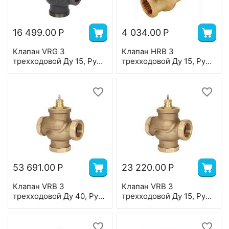
16 499.00
Р
4 034.00
Р
Клапан VRG 3
Клапан HRB 3
трехходовой Ду 15, Ру
трехходовой Ду 15, Ру
16, Kvs 0,63 м3/ч, с
10, Kvs 1,63 м3/ч, в/р,
наружной резьбой;
Т=110 °С, латунь
Т=130 °С; чугун
53 691.00
Р
23 220.00
Р
Клапан VRB 3
Клапан VRB 3
трехходовой Ду 40, Ру
трехходовой Ду 15, Ру
16, Kvs 25 м3/ч, с
16, Kvs 2,5 м3/ч, с
внутренней резьбой,
внутренней резьбой,
Т=130 °С; бронза
Т=130 °С; бронза