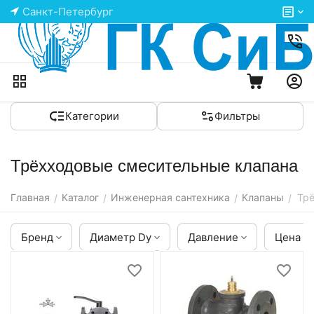
Санкт-Петербург
Категории
Фильтры
Трёхходовые смесительные клапана
Главная
Каталог
Инженерная сантехника
Клапаны
Тр
/
/
/
/
Бренд
Диаметр Dy
Давление
Цена