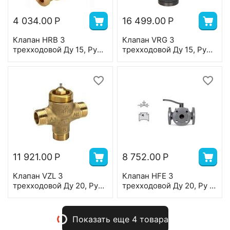
4 034.00
Р
16 499.00
Р
Клапан HRB 3
Клапан VRG 3
трехходовой Ду 15, Ру
трехходовой Ду 15, Ру
10, Kvs 0,63 м3/ч, в/р,
16, Kvs 1 м3/ч, с
Т=110 °С, латунь
наружной резьбой;
Т=130 °С; чугун
11 921.00
Р
8 752.00
Р
Клапан VZL 3
Клапан HFE 3
трехходовой Ду 20, Ру
трехходовой Ду 20, Ру 6,
16, Kvs 2,5 м3/ч, н/р, Т=
Kvs 12 м3/ч, ф/ф,
120 °С, латунь, ход
регулирующий, Т=
штока 2,8 мм
110°С, чугун
Показать еще 4 товара