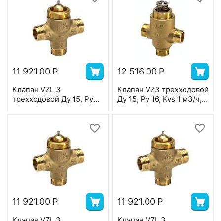
11 921.00
Р
12 516.00
Р
Клапан VZL 3
Клапан VZ3 трехходовой
трехходовой Ду 15, Ру
Ду 15, Ру 16, Kvs 1 м3/ч,
16, Kvs 0,4 м3/ч, н/р, Т=
н/р, Т=120 °С, латунь,
120 °С, латунь, ход
ход штока 5,5 мм
штока 2,8 мм
11 921.00
Р
11 921.00
Р
Клапан VZL 3
Клапан VZL 3