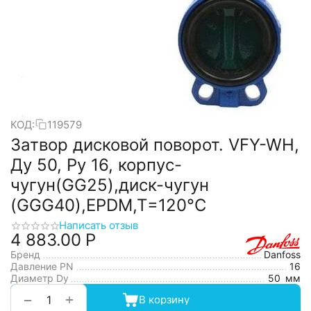
КОД:
119579
Затвор дисковой поворот. VFY-WH,
Ду 50, Ру 16, корпус-
чугун(GG25),диск-чугун
(GGG40),EPDM,T=120°С
Написать отзыв
4 883.00
Р
Бренд
Danfoss
Давление PN
16
Диаметр Dy
50
мм
+
−
В корзину