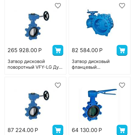
нерж.сталь,EPDM,T=130
Y 24В, Т=120°С
°С
265 928.00
Р
82 584.00
Р
Затвор дисковой
Затвор дисковый
поворотный VFY-LG Ду
фланцевый
350, Ру 16, корпус-чугун
двухэксцентриковый
(GGG40), диск-
IDRA BV 23F PN10 DN
нерж.сталь,EPDM,T=130
300
°С
87 224.00
Р
64 130.00
Р