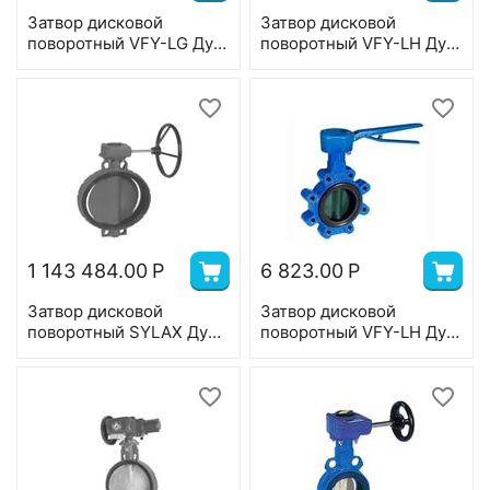
Затвор дисковой
Затвор дисковой
поворотный VFY-LG Ду
поворотный VFY-LH Ду
200, Ру 16, корпус-чугун
300, Ру 16, корпус-
(GGG40), диск-
чугун(GGG40), диск-
нерж.сталь,EPDM,T=130
GG25, EPDM; Т=120 °С
°С
1 143 484.00
Р
6 823.00
Р
Затвор дисковой
Затвор дисковой
поворотный SYLAX Ду
поворотный VFY-LH Ду
900, Ру 16 с редуктором,
50, Ру 16,корпус-
корпус-GGG40, диск-
чугун(GG25), диск-
GG25, EPDM, T=90°С
GG25,EPDM; Т=120 °С