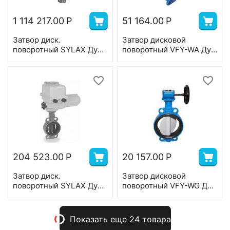
1 114 217.00
Р
51 164.00
Р
Затвор диск.
Затвор дисковой
поворотный SYLAX Ду
поворотный VFY-WA Ду
700,Ру 16, корпус-
50, Ру 16, корпус-GG25,
GGG40, диск-
диск-GG25,EPDM, AMB-Y
нерж.сталь,
110/230В,T=120°С
EPDM,Bernard
380В,Т=120°С
204 523.00
Р
20 157.00
Р
Затвор диск.
Затвор дисковой
поворотный SYLAX Ду
поворотный VFY-WG Ду
250,Ру 16, корпус-GG25,
150, Ру 16, корпус-серый
диск-нерж.сталь,
чугун(GG25),диск-чугун
EPDM,Bernard
(GGG40),T=120°С
Показать еще 24 товара
380В,Т=120°С