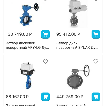
380В,Т=120°С
130 749.00
Р
95 412.00
Р
Затвор дисковой
Затвор диск.
поворотный VFY-LG Ду
поворотный SYLAX Ду
250, Ру 16, корпус-чугун
80, Ру 16, корпус-GG25,
(GGG40), диск-
диск-нерж.сталь,
нерж.сталь,EPDM,T=130
EPDM,Bernard
°С
380В,Т=120°С
88 167.00
Р
449 759.00
Р
Затвор дисковой
Затвор дисковой