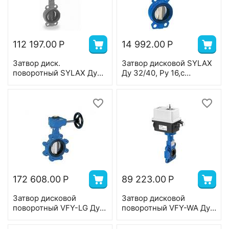
112 197.00
Р
14 992.00
Р
Затвор диск.
Затвор дисковой SYLAX
поворотный SYLAX Ду
Ду 32/40, Ру 16,с
125,Ру 16, корпус-GG25,
редуктором, корпус-
диск-нерж.сталь,
чугун (GG25),диск-
EPDM,Bernard
нерж.сталь;EPDM;Т=130
380В,Т=120°С
°С
172 608.00
Р
89 223.00
Р
Затвор дисковой
Затвор дисковой
поворотный VFY-LG Ду
поворотный VFY-WA Ду
300, Ру 16, корпус-чугун
125, Ру 16, корпус-GG25,
(GGG40), диск-
диск-GG25, EPDM, AMB-