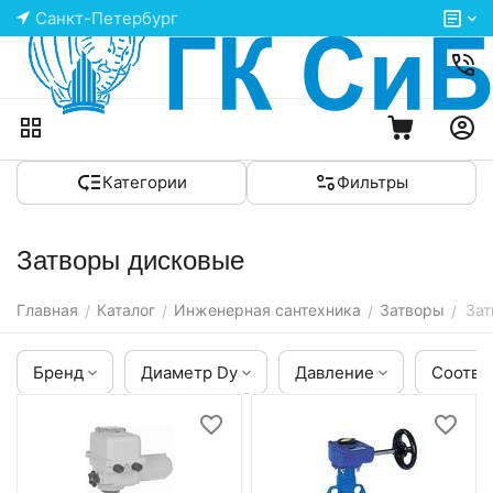
Санкт-Петербург
Категории
Фильтры
Затворы дисковые
Главная
Каталог
Инженерная сантехника
Затворы
Зат
/
/
/
/
Бренд
Диаметр Dy
Давление
Соотве