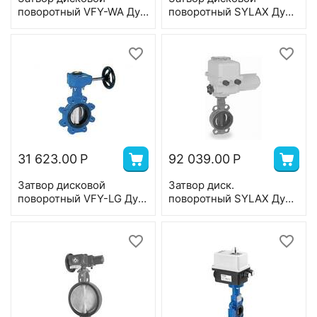
поворотный VFY-WA Ду
поворотный SYLAX Ду
100, Ру 16, корпус-GG25,
600, Ру 16 с редуктором,
диск-GG25, EPDM, AMB-
корпус-GGG40, диск-
Y 24В, Т=120°С
GG25, EPDM, T=90°С
31 623.00
Р
92 039.00
Р
Затвор дисковой
Затвор диск.
поворотный VFY-LG Ду
поворотный SYLAX Ду
125, Ру 16, корпус-чугун
25, Ру 10, корпус-GG25,
(GG25), диск- GG25,
диск-нерж.сталь,
EPDM,T=120°С
EPDM,Bernard
380В,Т=120°С