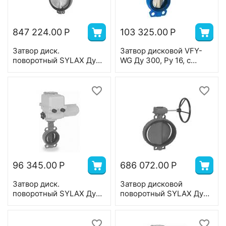
847 224.00
Р
103 325.00
Р
Затвор диск.
Затвор дисковой VFY-
поворотный SYLAX Ду
WG Ду 300, Ру 16, с
600,Ру 16, корпус-
редуктором, корпус-
GGG40, диск-
чугун (GG25),диск-
нерж.сталь,
нерж.сталь;EPDM;Т=130
EPDM,Bernard
°С
380В,Т=120°С
96 345.00
Р
686 072.00
Р
Затвор диск.
Затвор дисковой
поворотный SYLAX Ду
поворотный SYLAX Ду
100,Ру 16, корпус-GG25,
700, Ру 16 с редуктором,
диск-нерж.сталь,
корпус-GGG40, диск-
EPDM,Bernard
GG25, EPDM, T=90°С