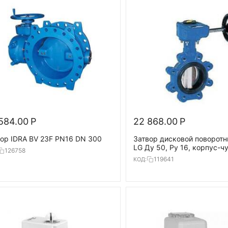
584.00
Р
22 868.00
Р
ор IDRA BV 23F PN16 DN 300
Затвор дисковой поворотн
LG Ду 50, Ру 16, корпус-ч
126758
(GG25), диск- GG25, EPDM
119641
КОД: