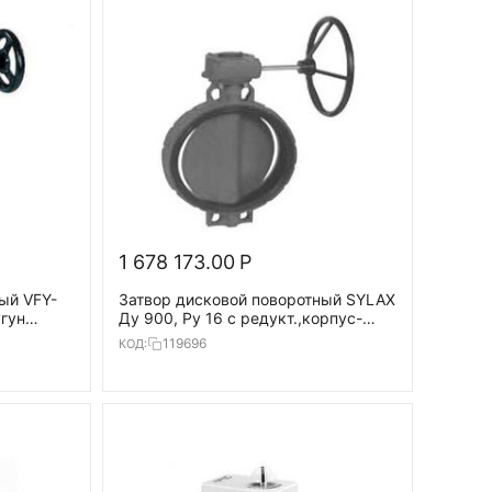
1 678 173.00
Р
ый VFY-
Затвор дисковой поворотный SYLAX
угун
Ду 900, Ру 16 с редукт.,корпус-
,T=120°С
GGG40, диск-нерж.сталь,EPDM,
119696
КОД:
T=120°С