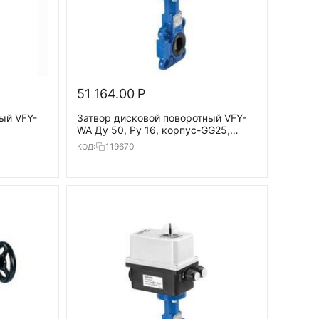
51 164.00
Р
ый VFY-
Затвор дисковой поворотный VFY-
WA Ду 50, Ру 16, корпус-GG25,
EPDM;
диск-GG25, EPDM, AMB-Y 24В,
119670
КОД:
Т=120°С