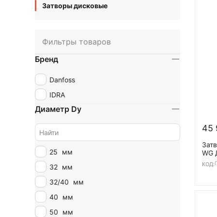
Затворы дисковые
Фильтры товаров
Бренд
Danfoss
IDRA
Диаметр Dy
45 
Затв
25
мм
WG Д
чугу
КОД:
32
мм
(GG
32/40
мм
40
мм
50
мм