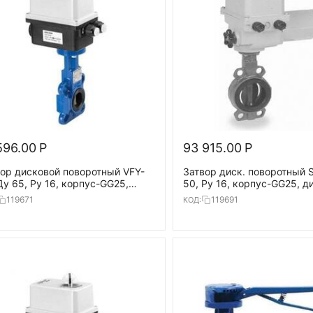
596.00
Р
93 915.00
Р
ор дисковой поворотный VFY-
Затвор диск. поворотный 
у 65, Ру 16, корпус-GG25,
50, Ру 16, корпус-GG25, д
-GG25, EPDM, AMB-Y 24В,
нерж.сталь, EPDM,Bernard
119671
119691
КОД:
20°С
380В,Т=120°С