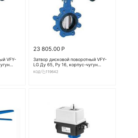
23 805.00
Р
ый VFY-
Затвор дисковой поворотный VFY-
чугун
LG Ду 65, Ру 16, корпус-чугун
(GG25), диск- GG25, EPDM,T=120°С
119642
КОД: