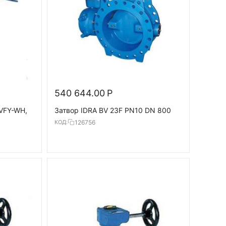
540 644.00
Р
 VFY-WH,
Затвор IDRA BV 23F PN10 DN 800
126756
КОД:
С