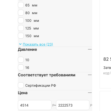
65
мм
80
мм
100
мм
125
мм
150
мм
200
мм
Показать все (23)
Давление
250
мм
82 
300
мм
10
350
мм
16
Затв
КОД:
400
мм
Соответствует требованиям
450
мм
Сертификации РФ
500
мм
Цена
600
мм
700
мм
–
Р
Р