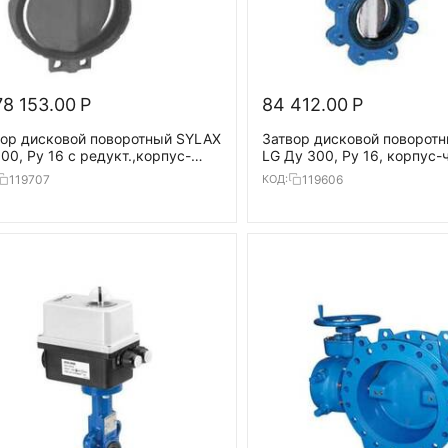
78 153.00
Р
84 412.00
Р
вор дисковой поворотный SYLAX
Затвор дисковой поворотн
00, Ру 16 с редукт.,корпус-
LG Ду 300, Ру 16, корпус-
40, диск-нерж.сталь,EPDM,
(GGG40), диск- GG25,
119707
119606
КОД:
20°С
EPDM,T=120°С