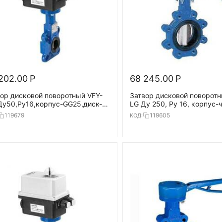
202.00
Р
68 245.00
Р
ор дисковой поворотный VFY-
Затвор дисковой поворотн
Ду50,Ру16,корпус-GG25,диск-
LG Ду 250, Ру 16, корпус-
ж.сталь,EPDM,AMB-
(GGG40), диск- GG25,
119679
119605
КОД:
0/230В,T=130°С
EPDM,T=120°С