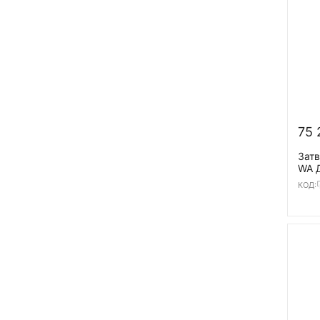
75 
Затв
WA Д
диск
КОД:
Т=1