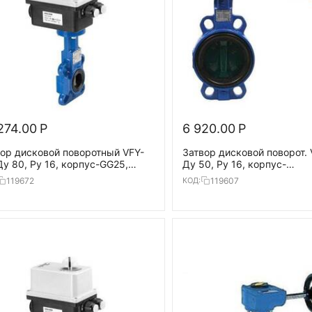
274.00
Р
6 920.00
Р
ор дисковой поворотный VFY-
Затвор дисковой поворот.
у 80, Ру 16, корпус-GG25,
Ду 50, Ру 16, корпус-
-GG25, EPDM, AMB-Y 24В,
чугун(GG25),диск-
119672
119607
КОД:
20°С
нерж.сталь,EPDM,T=130°