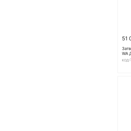
51 
Затв
WA Д
GG2
КОД:
24В