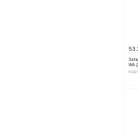
53 
Затв
WA 
нер
КОД:
Y11