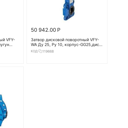
50 942.00
Р
ый VFY-
Затвор дисковой поворотный VFY-
чугун
WA Ду 25, Ру 10, корпус-GG25,диск-
нерж.сталь,EPDM,AMB-Y
119668
КОД:
24В,Т=120°С