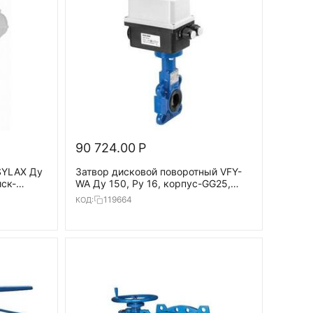
90 724.00
Р
SYLAX Ду
Затвор дисковой поворотный VFY-
иск-
WA Ду 150, Ру 16, корпус-GG25,
диск-GG25,EPDM, AMB-Y
119664
КОД:
110/230В,T=120°С