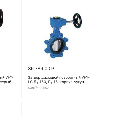
39 789.00
Р
ый VFY-
Затвор дисковой поворотный VFY-
-серый
LG Ду 150, Ру 16, корпус-чугун
(GG25), диск- нерж.сталь,
119652
КОД:
EPDM,T=130°С