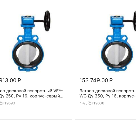
913.00
Р
153 749.00
Р
ор дисковой поворотный VFY-
Затвор дисковой поворотн
у 250, Ру 16, корпус-серый
WG Ду 350, Ру 16, корпус
н(GG25),диск-чугун
чугун(GG25),диск-чугун
119590
119630
КОД:
G40),T=120°С
(GGG40),T=120°С