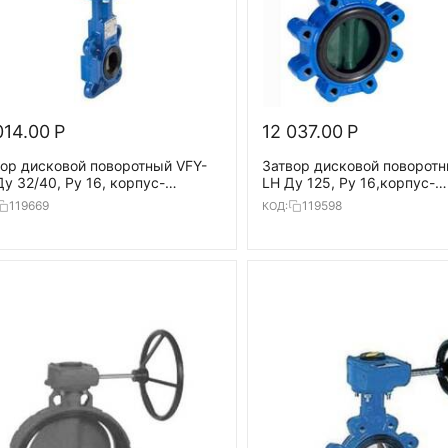
014.00
Р
12 037.00
Р
ор дисковой поворотный VFY-
Затвор дисковой поворотн
у 32/40, Ру 16, корпус-
LH Ду 125, Ру 16,корпус-
5,диск-нерж.сталь,EPDM,AMB-Y
чугун(GG25), диск- GG25,
119669
119598
КОД:
,Т=120°
Т=120 °С