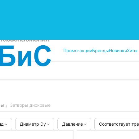
Промо-акции
Бренды
Новинки
Хиты
ры
Затворы дисковые
/
нд
Диаметр Dy
Давление
Соответствует тр