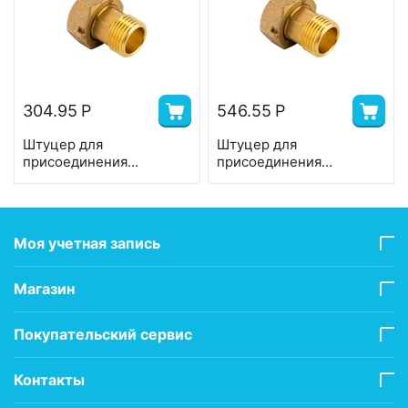
304.95
Р
546.55
Р
Штуцер для
Штуцер для
присоединения
присоединения
счетчика 1/2" x 3/4" PN
счетчика 3/4" x 1" PN 16
16 BF.595.0405
BF.595.0506
Моя учетная запись
Магазин
Покупательский сервис
Контакты